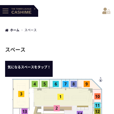
ホーム
スペース
- HOME
スペース
気になるスペースをタップ！
- About CASHIME
N
4
5
6
7
8
9
3
10
1
11
2
12
13
14
- For Users