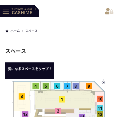
ホーム
スペース
- HOME
スペース
気になるスペースをタップ！
- About CASHIME
N
4
5
6
7
8
9
3
10
1
11
2
12
13
14
- For Users