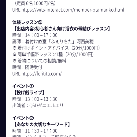
（定員 6名 1000円/名）
URL https://wits-interact.com/member-otamariko.html
体験レッスン③
【出店内容:初心者さん向け浴衣の帯結びレッスン】
時間：14：00～17：00
講師：着付け教室「ふぇりちた」河西美穂
※ 着付けポイントアドバイス（20分/1000円）
※ 簡単半幅帯レッスン1種（20分/1000円）
※ 着物についての相談/無料
時間：随時受付
URL https://feritita.com/
イベント①
【投げ銭ライブ】
- Space
時間：13：00～13：30
出演者：QSDダニエルエリ
イベント②
【あなたの大切なキーワード】
時間：11：30～17：00