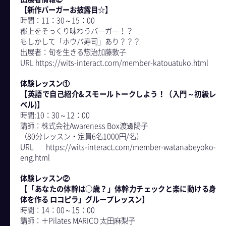
【新作バーガーお披露目☆】
時間：11：30～15：00
郡上をそっくり味わうバーガー！？
もしかして「ホウバ寿司」あり？？？
出展者：旬を生きる惣治加藤敦子
URL https://wits-interact.com/member-katouatuko.html
体験レッスン①
【英語で自己紹介&スモールトークしよう！（入門～初級レ
ベル)】
時間:10：30～12：00
講師：株式会社Awareness Box渡邊陽子
（80分レッスン・定員6名1000円/名）
URL https://wits-interact.com/member-watanabeyoko-
eng.html
- Plan
体験レッスン②
【「あなたの体幹は○歳？」体幹力チェックと楽に動ける身
体を作る ロコピラ」グループレッスン】
時間：14：00～15：00
講師：＋Pilates MARICO 太田麻梨子