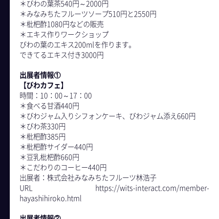
＊びわの葉茶540円～2000円
＊みなみちたフルーツソープ510円と2550円
＊枇杷酢1080円などの販売
＊エキス作りワークショップ
びわの葉のエキス200mlを作ります。
できてるエキス付き3000円
出展者情報①
【びわカフェ】
時間：10：00～17：00
＊食べる甘酒440円
＊びわジャム入りシフォンケーキ、びわジャム添え660円
＊びわ茶330円
＊枇杷酢385円
＊枇杷酢サイダー440円
- For Users
＊豆乳枇杷酢660円
＊こだわりのコーヒー440円
出展者：株式会社みなみちたフルーツ林浩子
URL https://wits-interact.com/member-
hayashihiroko.html
出展者情報②